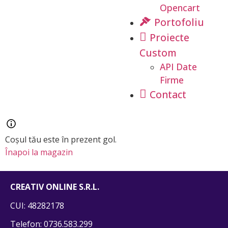
Opencart
Portofoliu
Proiecte
Custom
API Date
Firme
Contact
Coșul tău este în prezent gol.
Înapoi la magazin
CREATIV ONLINE S.R.L.
CUI: 48282178
Telefon: 0736.583.299